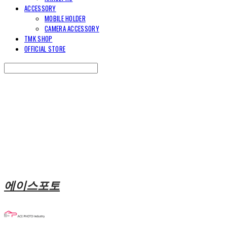
ACCESSORY
MOBILE HOLDER
CAMERA ACCESSORY
TMK SHOP
OFFICIAL STORE
Search
검색
Log In
로그인
Cart
장바구니
에이스포토