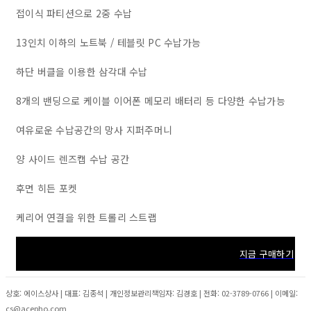
접이식 파티션으로 2중 수납
13인치 이하의 노트북 / 테블릿 PC 수납가능
하단 버클을 이용한 삼각대 수납
8개의 밴딩으로 케이블 이어폰 메모리 배터리 등 다양한 수납가능
여유로운 수납공간의 망사 지퍼주머니
양 사이드 렌즈캡 수납 공간
후면 히든 포켓
케리어 연결을 위한 트롤리 스트랩
지금 구매하기
상호: 에이스상사 | 대표: 김종석 | 개인정보관리책임자: 김경호 | 전화: 02-3789-0766 | 이메일:
cs@acepho.com