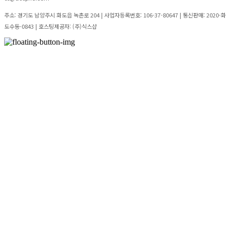
주소: 경기도 남양주시 화도읍 녹촌로 204 | 사업자등록번호:
106-37-80647
| 통신판매:
2020-화
도수동-0843
| 호스팅제공자: (주)식스샵