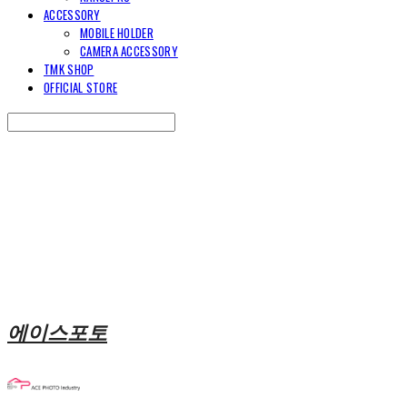
ACCESSORY
MOBILE HOLDER
CAMERA ACCESSORY
TMK SHOP
OFFICIAL STORE
Search
검색
Log In
로그인
Cart
장바구니
에이스포토