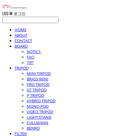
LOG IN
로그인
HOME
ABOUT
CONTACT
BOARD
NOTICS
FAQ
TIP!
TRIPOD
MINI TIRPOD
BRASS MINI
PRO TRIPOD
GT TRIPOD
P TRIPOD
HYBRID TRIPOD
MONO POD
VIDEO TRIPOD
LIGHT STAND
CULLMANN
BENRO
FILTER