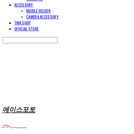
ACCESSORY
MOBILE HOLDER
CAMERA ACCESSORY
TMK SHOP
OFFICIAL STORE
Search
검색
Log In
로그인
Cart
장바구니
에이스포토